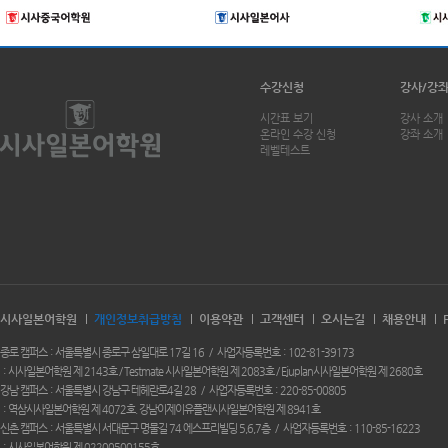
수강신청
강사/강
시간표 보기
강사 소개
온라인 수강 신청
강좌 소개
레벨테스트
시사일본어학원
개인정보취급방침
이용약관
고객센터
오시는길
채용안내
종로 캠퍼스
서울특별시 종로구 삼일대로 17길 16
사업자등록번호
102-81-39173
시사일본어학원 제 2143호 / Testmate 시사일본어학원 제 2083호 / Ejuplan시사일본어학원 제 2680호
강남 캠퍼스
서울특별시 강남구 테헤란로4길 28
사업자등록번호
220-85-00805
역삼시사일본어학원 제 4072호. 강남이제이유플랜시사일본어학원 제 8941호
신촌 캠퍼스
서울특별시 서대문구 명물길 74 에스프리빌딩 5,6,7층
사업자등록번호
110-85-16223
시사일본어학원 제 02200500155호