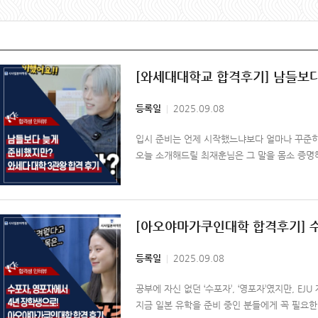
[와세대대학교 합격후기] 남들보다
등록일
2025.09.08
입시 준비는 언제 시작했느냐보다 얼마나 꾸준히
오늘 소개해드릴 최재훈님은 그 말을 몸소 증명해
[아오야마가쿠인대학 합격후기] 
등록일
2025.09.08
공부에 자신 없던 ‘수포자’, ‘영포자’였지만, 
지금 일본 유학을 준비 중인 분들에게 꼭 필요한