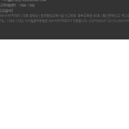
고객지원센터 :
1566 - 1582
[교습비]
㈜시사아카데미 | 대표:엄태상 | 원격평생교육시설 신고번호: 중부교육청 86호 | 통신판매신고: 제 2
TEL: 1566-1582 시사일본어학원은 ㈜시사아카데미가 직영합니다. COPYRIGHT 2015ⓒ㈜시사아카데