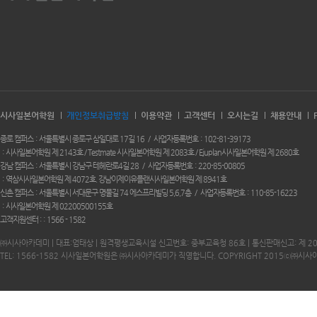
시사일본어학원
개인정보취급방침
이용약관
고객센터
오시는길
채용안내
종로 캠퍼스
서울특별시 종로구 삼일대로 17길 16
사업자등록번호
102-81-39173
시사일본어학원 제 2143호 / Testmate 시사일본어학원 제 2083호 / Ejuplan시사일본어학원 제 2680호
강남 캠퍼스
서울특별시 강남구 테헤란로4길 28
사업자등록번호
220-85-00805
역삼시사일본어학원 제 4072호. 강남이제이유플랜시사일본어학원 제 8941호
신촌 캠퍼스
서울특별시 서대문구 명물길 74 에스프리빌딩 5,6,7층
사업자등록번호
110-85-16223
시사일본어학원 제 02200500155호
고객지원센터 :
1566 - 1582
㈜시사아카데미 | 대표:엄태상 | 원격평생교육시설 신고번호: 중부교육청 86호 | 통신판매신고: 제 2
TEL: 1566-1582 시사일본어학원은 ㈜시사아카데미가 직영합니다. COPYRIGHT 2015ⓒ㈜시사아카데