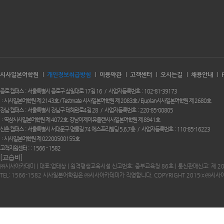
시사일본어학원
개인정보취급방침
이용약관
고객센터
오시는길
채용안내
종로 캠퍼스
서울특별시 종로구 삼일대로 17길 16
사업자등록번호
102-81-39173
시사일본어학원 제 2143호 / Testmate 시사일본어학원 제 2083호 / Ejuplan시사일본어학원 제 2680호
강남 캠퍼스
서울특별시 강남구 테헤란로4길 28
사업자등록번호
220-85-00805
역삼시사일본어학원 제 4072호. 강남이제이유플랜시사일본어학원 제 8941호
신촌 캠퍼스
서울특별시 서대문구 명물길 74 에스프리빌딩 5,6,7층
사업자등록번호
110-85-16223
시사일본어학원 제 02200500155호
고객지원센터 :
1566 - 1582
[교습비]
㈜시사아카데미 | 대표:엄태상 | 원격평생교육시설 신고번호: 중부교육청 86호 | 통신판매신고: 제 2
TEL: 1566-1582 시사일본어학원은 ㈜시사아카데미가 직영합니다. COPYRIGHT 2015ⓒ㈜시사아카데