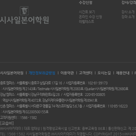
수강신청
강사/강
시간표 보기
강사 소개
온라인 수강 신청
강좌 소개
레벨테스트
시사일본어학원
개인정보취급방침
이용약관
고객센터
오시는길
채용안내
종로 캠퍼스
서울특별시 종로구 삼일대로 17길 16
사업자등록번호
102-81-39173
시사일본어학원 제 2143호 / Testmate 시사일본어학원 제 2083호 / Ejuplan시사일본어학원 제 2680호
강남 캠퍼스
서울특별시 강남구 테헤란로4길 28
사업자등록번호
220-85-00805
역삼시사일본어학원 제 4072호. 강남이제이유플랜시사일본어학원 제 8941호
신촌 캠퍼스
서울특별시 서대문구 명물길 74 에스프리빌딩 5,6,7층
사업자등록번호
110-85-16223
시사일본어학원 제 02200500155호
고객지원센터 :
1566 - 1582
[교습비]
㈜시사아카데미 | 대표:엄태상 | 원격평생교육시설 신고번호: 중부교육청 86호 | 통신판매신고: 제 2
TEL: 1566-1582 시사일본어학원은 ㈜시사아카데미가 직영합니다. COPYRIGHT 2015ⓒ㈜시사아카데