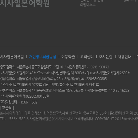
레벨테스트
시사일본어학원
개인정보취급방침
이용약관
고객센터
오시는길
채용안내
종로 캠퍼스
서울특별시 종로구 삼일대로 17길 16
사업자등록번호
102-81-39173
시사일본어학원 제 2143호 / Testmate 시사일본어학원 제 2083호 / Ejuplan시사일본어학원 제 2680호
강남 캠퍼스
서울특별시 강남구 테헤란로4길 28
사업자등록번호
220-85-00805
역삼시사일본어학원 제 4072호. 강남이제이유플랜시사일본어학원 제 8941호
신촌 캠퍼스
서울특별시 서대문구 명물길 74 에스프리빌딩 5,6,7층
사업자등록번호
110-85-16223
시사일본어학원 제 02200500155호
고객지원센터 :
1566 - 1582
[교습비]
㈜시사아카데미 | 대표:엄태상 | 원격평생교육시설 신고번호: 중부교육청 86호 | 통신판매신고: 제 2
TEL: 1566-1582 시사일본어학원은 ㈜시사아카데미가 직영합니다. COPYRIGHT 2015ⓒ㈜시사아카데