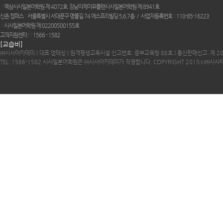
역삼시사일본어학원 제 4072호. 강남이제이유플랜시사일본어학원 제 8941호
신촌 캠퍼스
서울특별시 서대문구 명물길 74 에스프리빌딩 5,6,7층
사업자등록번호
110-85-16223
시사일본어학원 제 02200500155호
고객지원센터 :
1566 - 1582
[교습비]
㈜시사아카데미 | 대표:엄태상 | 원격평생교육시설 신고번호: 중부교육청 86호 | 통신판매신고: 제 2
TEL: 1566-1582 시사일본어학원은 ㈜시사아카데미가 직영합니다. COPYRIGHT 2015ⓒ㈜시사아카데