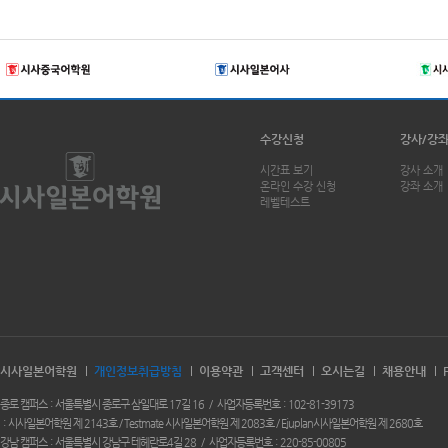
수강신청
강사/강
시간표 보기
강사 소개
온라인 수강 신청
강좌 소개
레벨테스트
시사일본어학원
개인정보취급방침
이용약관
고객센터
오시는길
채용안내
종로 캠퍼스
서울특별시 종로구 삼일대로 17길 16
사업자등록번호
102-81-39173
시사일본어학원 제 2143호 / Testmate 시사일본어학원 제 2083호 / Ejuplan시사일본어학원 제 2680호
강남 캠퍼스
서울특별시 강남구 테헤란로4길 28
사업자등록번호
220-85-00805