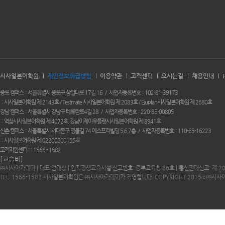
시사일본어학원
개인정보취급방침
이용약관
고객센터
오시는길
채용안내
종로 캠퍼스
서울특별시 종로구 삼일대로 17길 16
사업자등록번호
102-81-39173
시사일본어학원 제 2143호 / Testmate 시사일본어학원 제 2083호 / Ejuplan시사일본어학원 제 2680호
강남 캠퍼스
서울특별시 강남구 테헤란로4길 28
사업자등록번호
220-85-00805
역삼시사일본어학원 제 4072호. 강남이제이유플랜시사일본어학원 제 8941호
신촌 캠퍼스
서울특별시 서대문구 명물길 74 에스프리빌딩 5,6,7층
사업자등록번호
110-85-16223
시사일본어학원 제 02200500155호
고객지원센터 :
1566 - 1582
[교습비]
㈜시사아카데미 | 대표:엄태상 | 원격평생교육시설 신고번호: 중부교육청 86호 | 통신판매신고: 제 2
TEL: 1566-1582 시사일본어학원은 ㈜시사아카데미가 직영합니다. COPYRIGHT 2015ⓒ㈜시사아카데