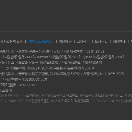
시사일본어학원
개인정보취급방침
이용약관
고객센터
오시는길
채용안내
종로 캠퍼스
서울특별시 종로구 삼일대로 17길 16
사업자등록번호
102-81-39173
시사일본어학원 제 2143호 / Testmate 시사일본어학원 제 2083호 / Ejuplan시사일본어학원 제 2680호
강남 캠퍼스
서울특별시 강남구 테헤란로4길 28
사업자등록번호
220-85-00805
역삼시사일본어학원 제 4072호. 강남이제이유플랜시사일본어학원 제 8941호
신촌 캠퍼스
서울특별시 서대문구 명물길 74 에스프리빌딩 5,6,7층
사업자등록번호
110-85-16223
시사일본어학원 제 02200500155호
고객지원센터 :
1566 - 1582
[교습비]
㈜시사아카데미 | 대표:엄태상 | 원격평생교육시설 신고번호: 중부교육청 86호 | 통신판매신고: 제 2
TEL: 1566-1582 시사일본어학원은 ㈜시사아카데미가 직영합니다. COPYRIGHT 2015ⓒ㈜시사아카데