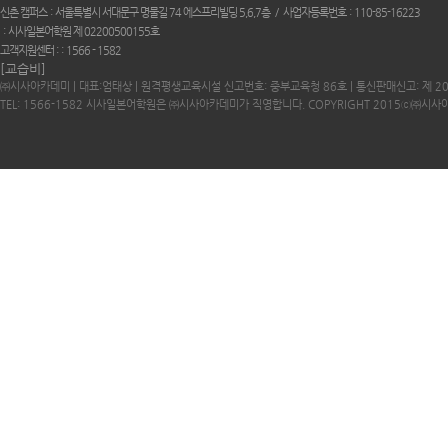
신촌 캠퍼스
서울특별시 서대문구 명물길 74 에스프리빌딩 5,6,7층
사업자등록번호
110-85-16223
시사일본어학원 제 02200500155호
고객지원센터 :
1566 - 1582
[교습비]
㈜시사아카데미 | 대표:엄태상 | 원격평생교육시설 신고번호: 중부교육청 86호 | 통신판매신고: 제 2
TEL: 1566-1582 시사일본어학원은 ㈜시사아카데미가 직영합니다. COPYRIGHT 2015ⓒ㈜시사아카데