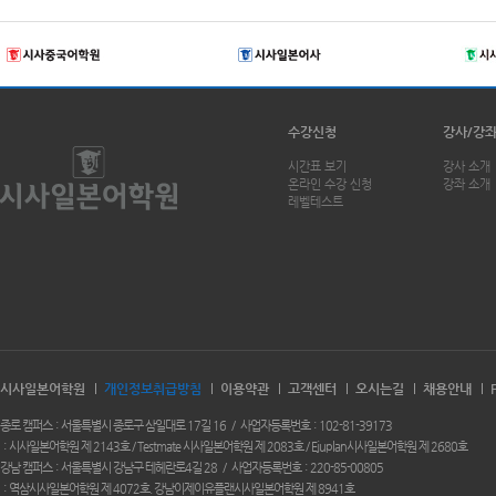
수강신청
강사/강
시간표 보기
강사 소개
온라인 수강 신청
강좌 소개
레벨테스트
시사일본어학원
개인정보취급방침
이용약관
고객센터
오시는길
채용안내
종로 캠퍼스
서울특별시 종로구 삼일대로 17길 16
사업자등록번호
102-81-39173
시사일본어학원 제 2143호 / Testmate 시사일본어학원 제 2083호 / Ejuplan시사일본어학원 제 2680호
강남 캠퍼스
서울특별시 강남구 테헤란로4길 28
사업자등록번호
220-85-00805
역삼시사일본어학원 제 4072호. 강남이제이유플랜시사일본어학원 제 8941호